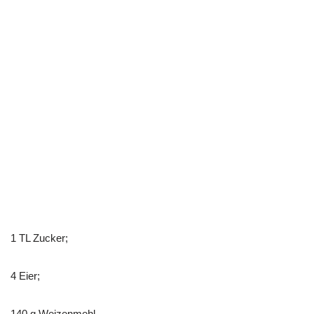
1 TL Zucker;
4 Eier;
140 g Weizenmehl.