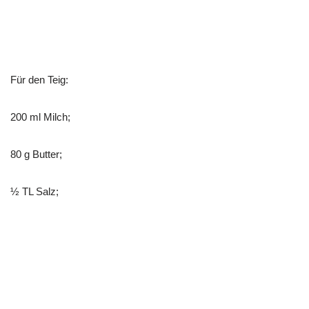
Für den Teig:
200 ml Milch;
80 g Butter;
½ TL Salz;