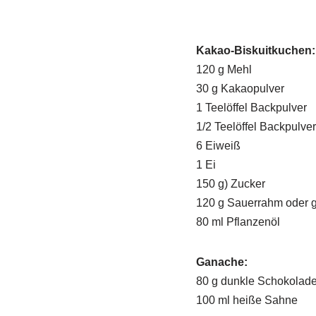
Kakao-Biskuitkuchen:
120 g Mehl
30 g Kakaopulver
1 Teelöffel Backpulver
1/2 Teelöffel Backpulver
6 Eiweiß
1 Ei
150 g) Zucker
120 g Sauerrahm oder g
80 ml Pflanzenöl
Ganache:
80 g dunkle Schokolad
100 ml heiße Sahne