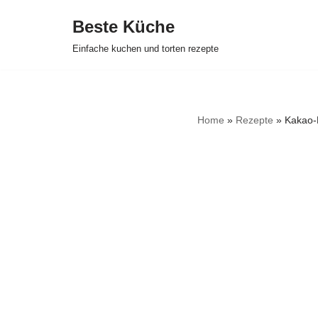
Beste Küche
Zum
Einfache kuchen und torten rezepte
Inhalt
springen
Home
»
Rezepte
»
Kakao-