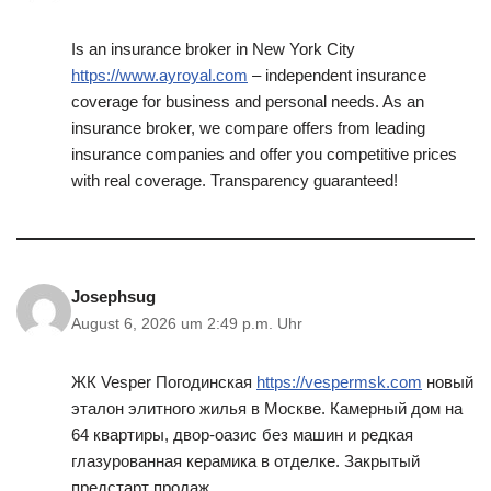
Is an insurance broker in New York City
https://www.ayroyal.com
– independent insurance
coverage for business and personal needs. As an
insurance broker, we compare offers from leading
insurance companies and offer you competitive prices
with real coverage. Transparency guaranteed!
Josephsug
August 6, 2026 um 2:49 p.m. Uhr
ЖК Vesper Погодинская
https://vespermsk.com
новый
эталон элитного жилья в Москве. Камерный дом на
64 квартиры, двор-оазис без машин и редкая
глазурованная керамика в отделке. Закрытый
предстарт продаж.