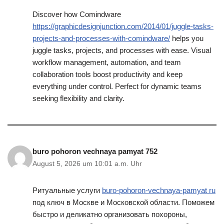
Discover how Comindware
https://graphicdesignjunction.com/2014/01/juggle-tasks-
projects-and-processes-with-comindware/
helps you
juggle tasks, projects, and processes with ease. Visual
workflow management, automation, and team
collaboration tools boost productivity and keep
everything under control. Perfect for dynamic teams
seeking flexibility and clarity.
buro pohoron vechnaya pamyat 752
August 5, 2026 um 10:01 a.m. Uhr
Ритуальные услуги
buro-pohoron-vechnaya-pamyat ru
под ключ в Москве и Московской области. Поможем
быстро и деликатно организовать похороны,