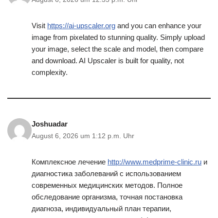
Visit
https://ai-upscaler.org
and you can enhance your
image from pixelated to stunning quality. Simply upload
your image, select the scale and model, then compare
and download. AI Upscaler is built for quality, not
complexity.
Joshuadar
August 6, 2026 um 1:12 p.m. Uhr
Комплексное лечение
http://www.medprime-clinic.ru
и
диагностика заболеваний с использованием
современных медицинских методов. Полное
обследование организма, точная постановка
диагноза, индивидуальный план терапии,