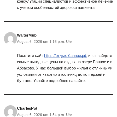
консультации специалистов и эффективное лечение
с учетом особенностей здоровья пациента.
WalterMub
August 6, 2026 um 1:16 p.m. Uhr
Посетите сайт
https://отдых-банное.рф
и вы найдете
самые выгодные цены на отдых на озере Банное и в
Абзаково. У нас большой выбор жилья с отличными
условиями от квартир и гостиниц до коттеджей и
бунгало. Узнайте подробнее на сайте.
CharlesPot
August 6, 2026 um 1:54 p.m. Uhr