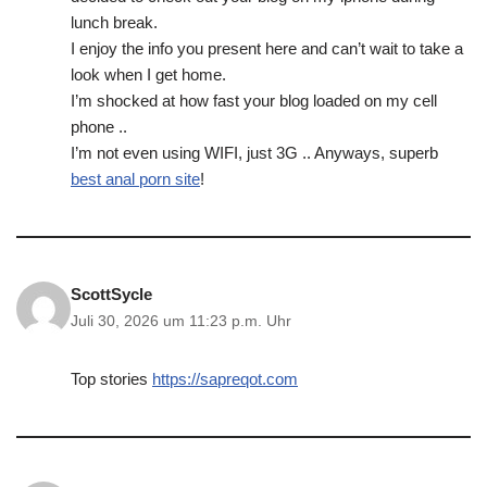
lunch break.
I enjoy the info you present here and can’t wait to take a
look when I get home.
I’m shocked at how fast your blog loaded on my cell
phone ..
I’m not even using WIFI, just 3G .. Anyways, superb
best anal porn site
!
ScottSycle
Juli 30, 2026 um 11:23 p.m. Uhr
Top stories
https://sapreqot.com