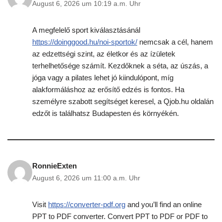
August 6, 2026 um 10:19 a.m. Uhr
A megfelelő sport kiválasztásánál
https://doinggood.hu/noi-sportok/
nemcsak a cél, hanem
az edzettségi szint, az életkor és az ízületek
terhelhetősége számít. Kezdőknek a séta, az úszás, a
jóga vagy a pilates lehet jó kiindulópont, míg
alakformáláshoz az erősítő edzés is fontos. Ha
személyre szabott segítséget keresel, a Qjob.hu oldalán
edzőt is találhatsz Budapesten és környékén.
RonnieExten
August 6, 2026 um 11:00 a.m. Uhr
Visit
https://converter-pdf.org
and you’ll find an online
PPT to PDF converter. Convert PPT to PDF or PDF to