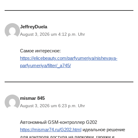
JeffreyDuela
August 3, 2026 um 4:12 p.m. Uhr
Самое интересное:
https://elicebeauty.com/parfyumeriya/nishevaya-
parfyumeriya/filter/_a745/
mismar 845
August 3, 2026 um 6:23 p.m. Uhr
Автономный GSM-контроллер G202
https://mismar74.ru/G202.html
идеальное решение
для контроля доступа на парковки, гаражи и