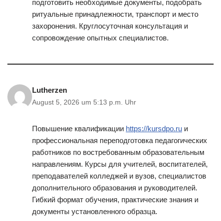
подготовить необходимые документы, подобрать
ритуальные принадлежности, транспорт и место
захоронения. Круглосуточная консультация и
сопровождение опытных специалистов.
Lutherzen
August 5, 2026 um 5:13 p.m. Uhr
Повышение квалификации
https://kursdpo.ru
и
профессиональная переподготовка педагогических
работников по востребованным образовательным
направлениям. Курсы для учителей, воспитателей,
преподавателей колледжей и вузов, специалистов
дополнительного образования и руководителей.
Гибкий формат обучения, практические знания и
документы установленного образца.