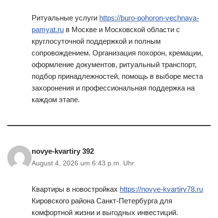
Ритуальные услуги
https://buro-pohoron-vechnaya-
pamyat.ru
в Москве и Московской области с
круглосуточной поддержкой и полным
сопровождением. Организация похорон, кремации,
оформление документов, ритуальный транспорт,
подбор принадлежностей, помощь в выборе места
захоронения и профессиональная поддержка на
каждом этапе.
novye-kvartiry 392
August 4, 2026 um 6:43 p.m. Uhr
Квартиры в новостройках
https://novye-kvartiry78.ru
Кировского района Санкт-Петербурга для
комфортной жизни и выгодных инвестиций.