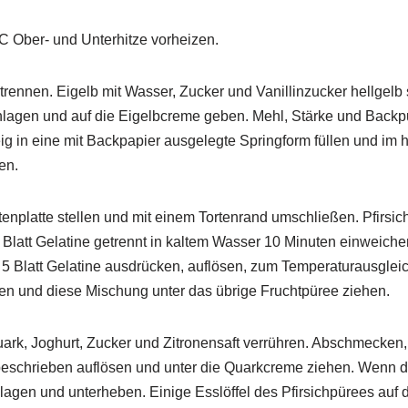
C Ober- und Unterhitze vorheizen.
r trennen. Eigelb mit Wasser, Zucker und Vanillinzucker hellgel
chlagen und auf die Eigelbcreme geben. Mehl, Stärke und Backp
g in eine mit Backpapier ausgelegte Springform füllen und im
en.
enplatte stellen und mit einem Tortenrand umschließen. Pfirsic
 Blatt Gelatine getrennt in kaltem Wasser 10 Minuten einweichen
 Blatt Gelatine ausdrücken, auflösen, zum Temperaturausgleich
en und diese Mischung unter das übrige Fruchtpüree ziehen.
ark, Joghurt, Zucker und Zitronensaft verrühren. Abschmecken,
beschrieben auflösen und unter die Quarkcreme ziehen. Wenn d
hlagen und unterheben. Einige Esslöffel des Pfirsichpürees au