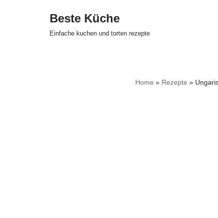
Beste Küche
Zum
Einfache kuchen und torten rezepte
Inhalt
springen
Home
»
Rezepte
»
Ungari