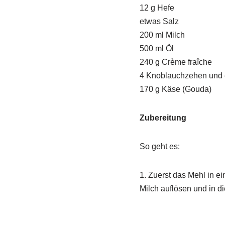
12 g Hefe
etwas Salz
200 ml Milch
500 ml Öl
240 g Crème fraîche
4 Knoblauchzehen und 
170 g Käse (Gouda)
Zubereitung
So geht es:
1. Zuerst das Mehl in e
Milch auflösen und in d