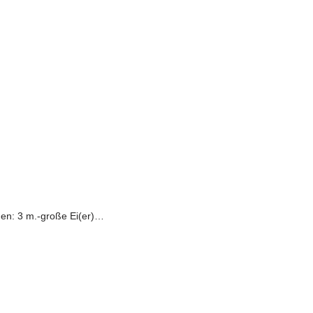
oden: 3 m.-große Ei(er)…