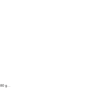
l 80 g…