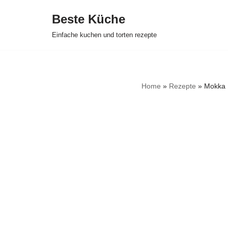
Beste Küche
Zum
Einfache kuchen und torten rezepte
Inhalt
springen
Home
»
Rezepte
»
Mokka B