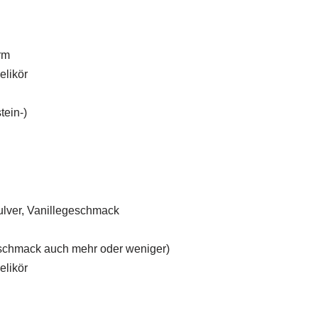
rm
elikör
tein-)
ulver, Vanillegeschmack
schmack auch mehr oder weniger)
elikör