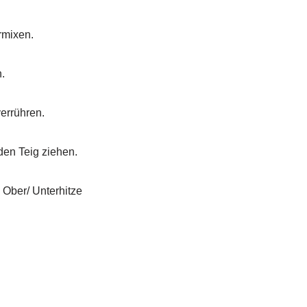
rmixen.
.
errühren.
en Teig ziehen.
° Ober/ Unterhitze