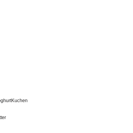
oghurtKuchen
ter