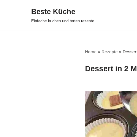
Beste Küche
Zum
Einfache kuchen und torten rezepte
Inhalt
springen
Home
»
Rezepte
»
Dessert
Dessert in 2 M