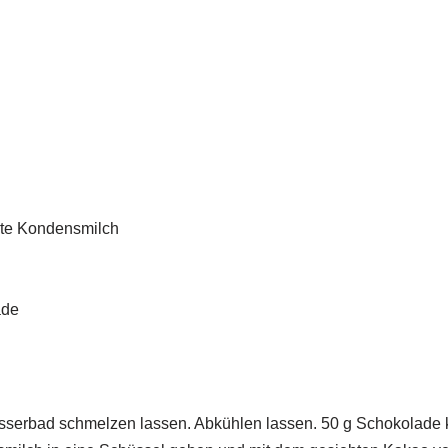
rte Kondensmilch
ade
serbad schmelzen lassen. Abkühlen lassen. 50 g Schokolade k