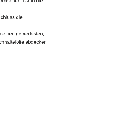
ermischen. Dann die
chluss die
einen gefrierfesten,
chhaltefolie abdecken