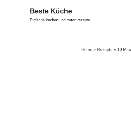
Beste Küche
Zum
Einfache kuchen und torten rezepte
Inhalt
springen
Home
»
Rezepte
»
10 Min